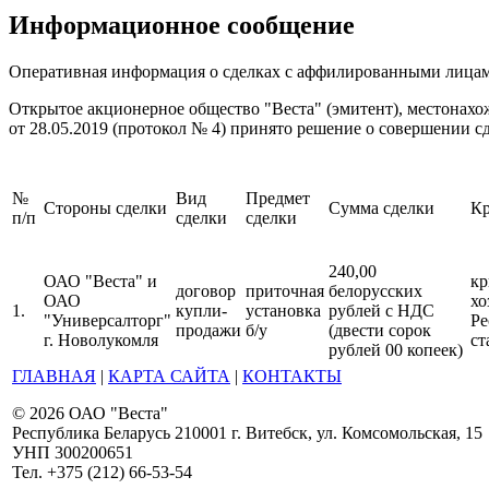
Информационное сообщение
Оперативная информация о сделках с аффилированными лица
Открытое акционерное общество "Веста" (эмитент), местонахож
от 28.05.2019 (протокол № 4) принято решение о совершении 
№
Вид
Предмет
Стороны сделки
Сумма сделки
Кр
п/п
сделки
сделки
240,00
ОАО "Веста" и
кр
договор
приточная
белорусских
ОАО
хо
1.
купли-
установка
рублей с НДС
"Универсалторг"
Ре
продажи
б/у
(двести сорок
г. Новолукомля
ст
рублей 00 копеек)
ГЛАВНАЯ
|
КАРТА САЙТА
|
КОНТАКТЫ
© 2026 ОАО "Веста"
Республика Беларусь 210001 г. Витебск, ул. Комсомольская, 15
УНП 300200651
Тел. +375 (212) 66-53-54