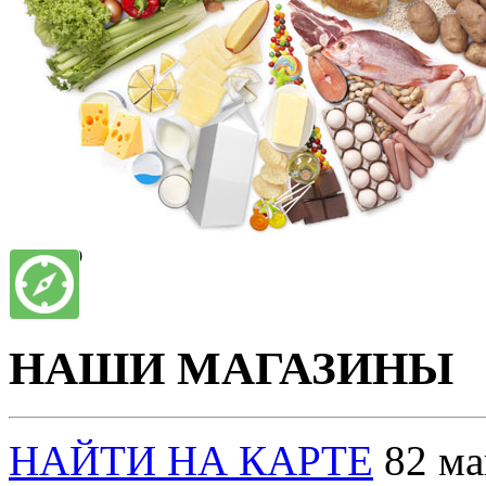
Десерт заморож. "ТОП" мандарин 70 г
1,41
1,09
Напиток Pepsi/Pepsi без сахара 1,5 л
3,79
3,09
НАШИ МАГАЗИНЫ
НАЙТИ НА КАРТЕ
82 маг