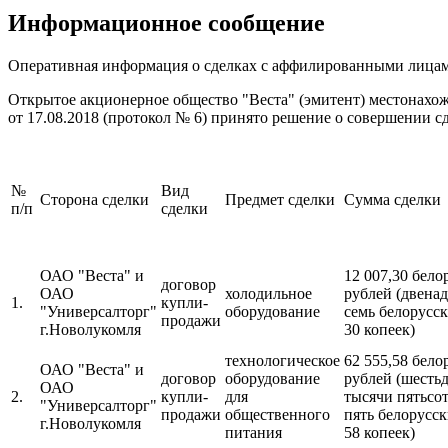
Информационное сообщение
Оперативная информация о сделках с аффилированными лица
Открытое акционерное общество "Веста" (эмитент) местонахожд
от 17.08.2018 (протокол № 6) принято решение о совершении 
№
Вид
Сторона сделки
Предмет сделки
Сумма сделки
п/п
сделки
ОАО "Веста" и
12 007,30 бело
договор
ОАО
холодильное
рублей (двенад
1.
купли-
"Универсалторг"
оборудование
семь белорусс
продажи
г.Новолукомля
30 копеек)
технологическое
62 555,58 бело
ОАО "Веста" и
договор
оборудование
рублей (шестьд
ОАО
2.
купли-
для
тысячи пятьсот
"Универсалторг"
продажи
общественного
пять белорусс
г.Новолукомля
питания
58 копеек)