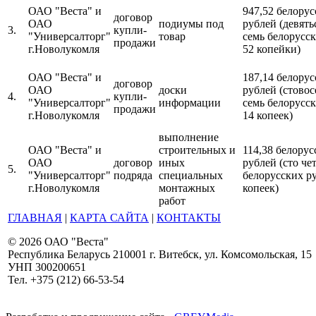
ОАО "Веста" и
947,52 белору
договор
ОАО
подиумы под
рублей (девять
3.
купли-
"Универсалторг"
товар
семь белорусс
продажи
г.Новолукомля
52 копейки)
ОАО "Веста" и
187,14 белору
договор
ОАО
доски
рублей (стовос
4.
купли-
"Универсалторг"
информации
семь белорусс
продажи
г.Новолукомля
14 копеек)
выполнение
ОАО "Веста" и
строительных и
114,38 белорус
ОАО
договор
иных
рублей (сто че
5.
"Универсалторг"
подряда
специальных
белорусских р
г.Новолукомля
монтажных
копеек)
работ
ГЛАВНАЯ
|
КАРТА САЙТА
|
КОНТАКТЫ
© 2026 ОАО "Веста"
Республика Беларусь 210001 г. Витебск, ул. Комсомольская, 15
УНП 300200651
Тел. +375 (212) 66-53-54